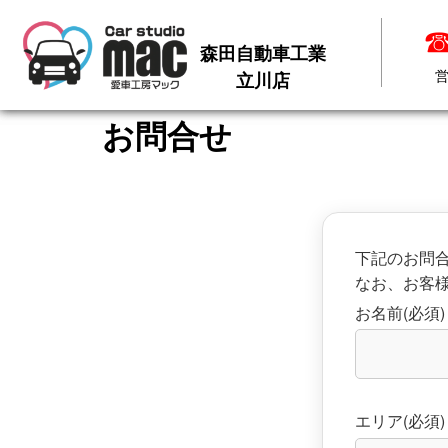
☎
森田自動車工業
森田自動車工業
立川店
営
立川店
お問合せ
下記のお問
なお、お客
お名前(必須)
エリア(必須)