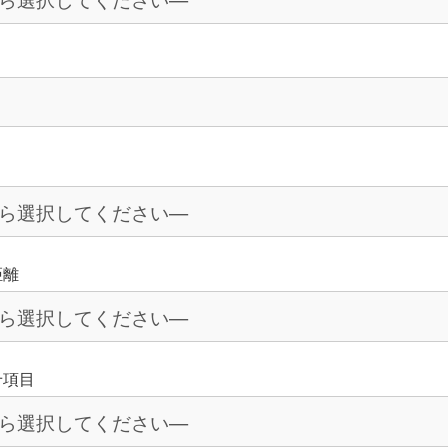
距離
せ項目