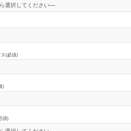
）
ス(必須)
)
必須)