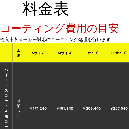
料金表
コーティング費用の目安
輸入車各メーカー対応のコーティング処理を行います
工
Sサイズ
Mサイズ
Lサイズ
LLサイズ
期
ハ
イ
モ
ー
ス
コ
ー
4
ト
泊
￥174,240
￥191,840
￥209,440
￥227,040
４
5
層
日
コ
ー