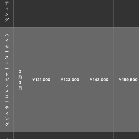
テ
ィ
ン
グ
ハ
イ
モ
ー
ス
コ
ー
2
ト
泊
ガ
￥121,000
￥123,000
￥143,000
￥159,500
3
ラ
日
ス
コ
ー
テ
ィ
ン
グ