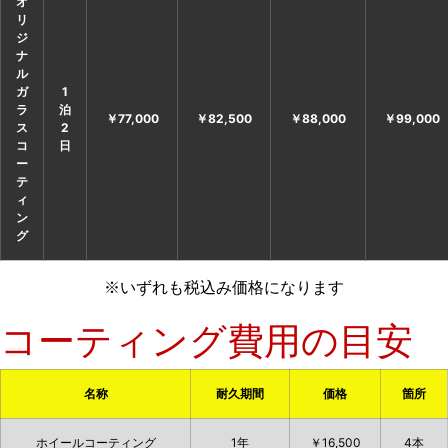
オ
リ
ジ
ナ
ル
ガ
1
ラ
泊
￥77,000
￥82,500
￥88,000
￥99,000
ス
2
コ
日
ー
テ
ィ
ン
グ
※いずれも税込み価格になります
コーティング費用の目安
名称
耐久期間
価格
箇所
ホイールコーティング
1年
￥16,500
4本