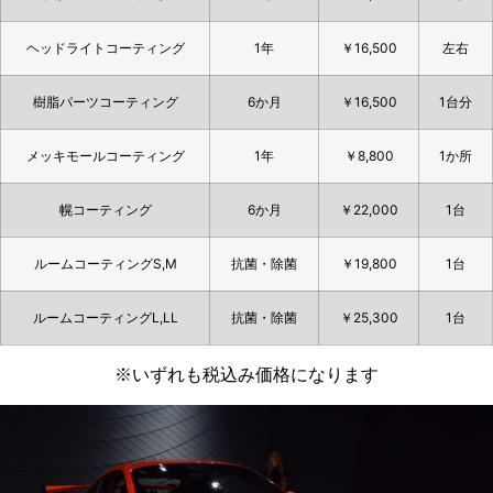
ヘッドライトコーティング
1年
￥16,500
左右
樹脂パーツコーティング
6か月
￥16,500
1台分
メッキモールコーティング
1年
￥8,800
1か所
幌コーティング
6か月
￥22,000
1台
ルームコーティングS,M
抗菌・除菌
￥19,800
1台
ルームコーティングL,LL
抗菌・除菌
￥25,300
1台
※いずれも税込み価格になります