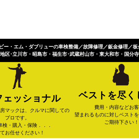
】ビー・エム・ダブリューの車検整備／故障修理／鈑金修理／板
地区･立川市・昭島市・福生市･武蔵村山市・東大和市・国分
ベストを尽く
フェッショナル
費用・内容などお客
房マックは、クルマに関しての
望まれるものに対しベストを
プロです。
ご期待下さい！
車検・購入・保険．．．
てお任せください！