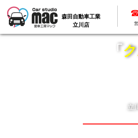
☎
☎
森田自動車工業
森田自動車工業
営
営
立川店
立川店
「
ク
立